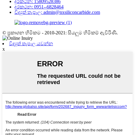
දුරකථන: 15809528386
දුරකථන: 0951--6828464
විද්‍යුත් තැපෑල: admin@nxsiliconcarbide.com
© ප්‍රකාශන හිමිකම - 2010-2021: සියලුම හිමිකම් ඇවිරිණි.
විද්‍යුත් තැපෑල යවන්න
x