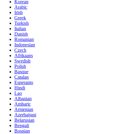
Korean
Arabic
Irish
Greek
Turkish
Italian
Danish
Romanian
Indonesian
Czech
Afrikaans
Swedish
Polish
Basque
Catalan
Esperanto
Hindi
Lao
Albanian
Amharic
Armenian
Azerbaijani
Belarusian
Bengali
Bosnian