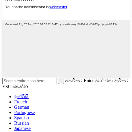
සෙවීමට Enter හෝ වසා දැමීමට
ESC ඔබන්න
ඉංග්රීසි
French
German
Portuguese
Spanish
Russian
Japanese